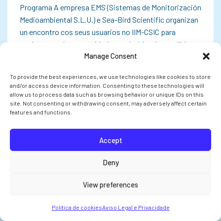
Programa A empresa EMS (Sistemas de Monitorización
Medioambiental S.L.U.) e Sea-Bird Scientific organizan
un encontro cos seus usuarios no IIM-CSIC para
explorar as súas necesidades no ámbito da recollida,
Manage Consent
monitorización e análise de datos. O…
To provide the best experiences, we use technologies like cookies to store
and/or access device information. Consenting to these technologies will
allow us to process data such as browsing behavior or unique IDs on this
site. Not consenting or withdrawing consent, may adversely affect certain
INVESTIGACIÓN
features and functions.
Accept
Deny
View preferences
Política de cookies
Aviso Legal e Privacidade
O CSIC pon en marcha cinco proxectos en