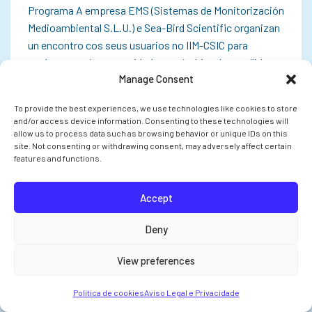
Programa A empresa EMS (Sistemas de Monitorización
Medioambiental S.L.U.) e Sea-Bird Scientific organizan
un encontro cos seus usuarios no IIM-CSIC para
explorar as súas necesidades no ámbito da recollida,
Manage Consent
monitorización e análise de datos. O…
To provide the best experiences, we use technologies like cookies to store
and/or access device information. Consenting to these technologies will
allow us to process data such as browsing behavior or unique IDs on this
site. Not consenting or withdrawing consent, may adversely affect certain
INVESTIGACIÓN
features and functions.
Accept
Deny
View preferences
Política de cookies
Aviso Legal e Privacidade
O CSIC pon en marcha cinco proxectos en