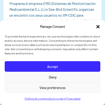
Programa A empresa EMS (Sistemas de Monitorización
Medioambiental S.L.U.) e Sea-Bird Scientific organizan
un encontro cos seus usuarios no IIM-CSIC para
explorar as súas necesidades no ámbito da recollida,
Manage Consent
monitorización e análise de datos. O…
To provide the best experiences, we use technologies like cookies to store
and/or access device information. Consenting to these technologies will
allow us to process data such as browsing behavior or unique IDs on this
site. Not consenting or withdrawing consent, may adversely affect certain
INVESTIGACIÓN
features and functions.
Accept
Deny
View preferences
Política de cookies
Aviso Legal e Privacidade
O CSIC pon en marcha cinco proxectos en